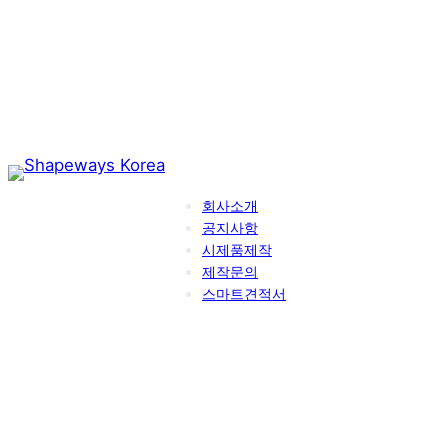
콘
텐
츠
로
바
로
가
기
회사소개
공지사항
시제품제작
제작문의
스마트견적서