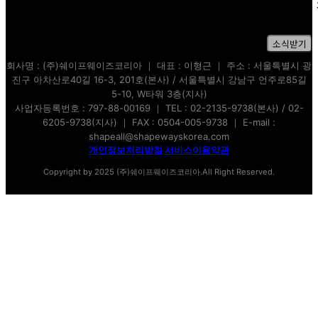
✻ 구독 신청 시 개인정보처리방침에 동의한
간주됩니다.
소식받기
회사명 : (주)쉐이프웨이즈코리아 ｜ 대표 : 이형근 ｜ 주소 : 서울특별시 광
진구 아차산로40길 16-3, 201호(본사) / 서울특별시 강남구 언주로85길
5-10, W타워 3층(지사)
사업자등록번호 : 797-88-00169 ｜ TEL : 02-2135-9738(본사) / 02-
6205-9738(지사) ｜ FAX : 0504-005-9738 ｜ E-mail :
shapeall@shapewayskorea.com
개인정보처리방침
서비스이용약관
Copyright by 2025 (주)쉐이프웨이즈코리아.All Right Reserved.