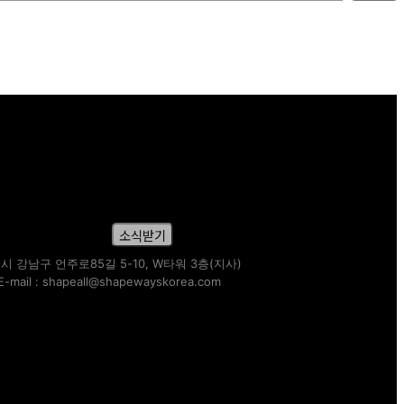
침에 동의한 것으로 간주
소식받기
시 강남구 언주로85길 5-10, W타워 3층(지사)
mail : shapeall@shapewayskorea.com