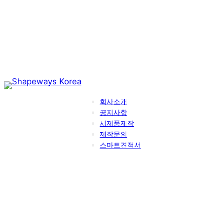
콘
텐
츠
로
바
로
가
기
회사소개
공지사항
시제품제작
제작문의
스마트견적서