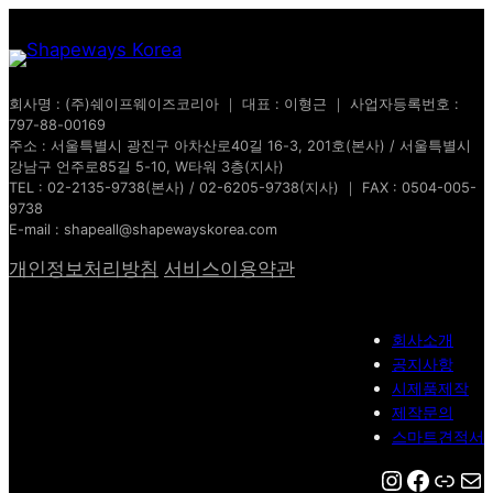
콘
텐
츠
회사명 : (주)쉐이프웨이즈코리아 ｜ 대표 : 이형근 ｜ 사업자등록번호 :
로
797-88-00169
바
주소 : 서울특별시 광진구 아차산로40길 16-3, 201호(본사) / 서울특별시
로
강남구 언주로85길 5-10, W타워 3층(지사)
TEL : 02-2135-9738(본사) / 02-6205-9738(지사) ｜ FAX : 0504-005-
가
9738
기
E-mail : shapeall@shapewayskorea.com
개인정보처리방침
서비스이용약관
회사소개
공지사항
시제품제작
제작문의
스마트견적서
Instagra
Faceb
Nave
Ma